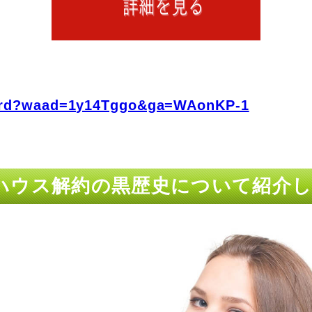
fo/rd?waad=1y14Tggo&ga=WAonKP-1
ハウス解約の黒歴史について紹介