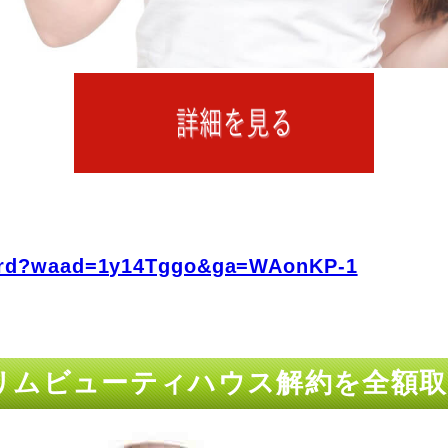
fo/rd?waad=1y14Tggo&ga=WAonKP-1
リムビューティハウス解約を全額取