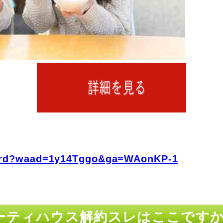
fo/rd?waad=1y14Tggo&ga=WAonKP-1
ーティハウス解約スレはここです