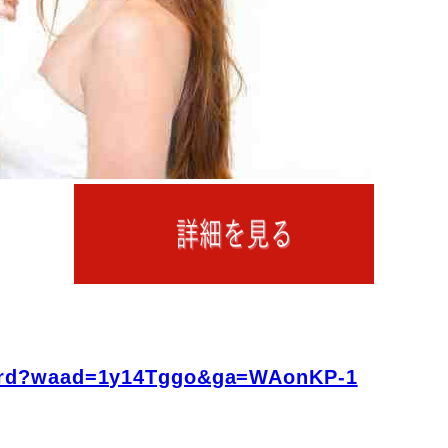
fo/rd?waad=1y14Tggo&ga=WAonKP-1