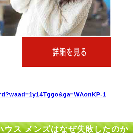
fo/rd?waad=1y14Tggo&ga=WAonKP-1
ハウス メンズはなぜ失敗したのか