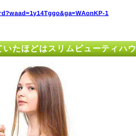
fo/rd?waad=1y14Tggo&ga=WAonKP-1
ていたほどはスリムビューティハウ