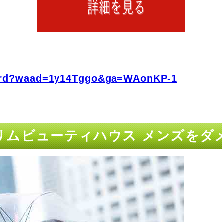
fo/rd?waad=1y14Tggo&ga=WAonKP-1
リムビューティハウス メンズをダ