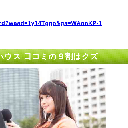
fo/rd?waad=1y14Tggo&ga=WAonKP-1
ハウス 口コミの９割はクズ