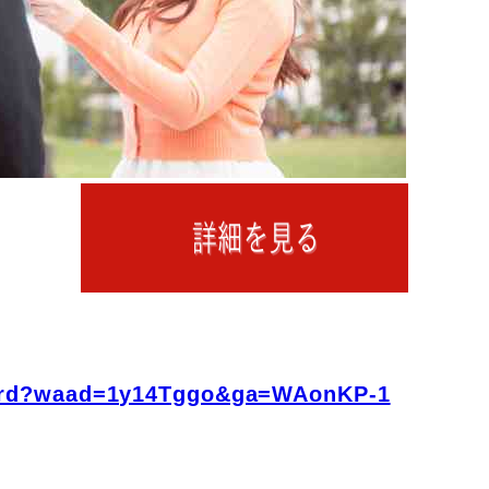
fo/rd?waad=1y14Tggo&ga=WAonKP-1