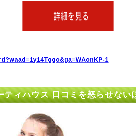
fo/rd?waad=1y14Tggo&ga=WAonKP-1
ーティハウス 口コミを怒らせない