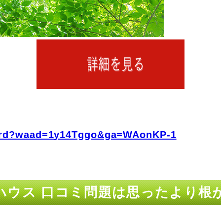
fo/rd?waad=1y14Tggo&ga=WAonKP-1
ハウス 口コミ問題は思ったより根