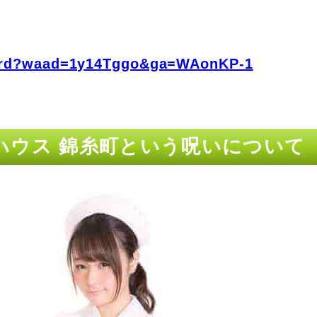
fo/rd?waad=1y14Tggo&ga=WAonKP-1
ハウス 錦糸町という呪いについて