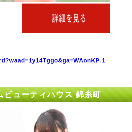
fo/rd?waad=1y14Tggo&ga=WAonKP-1
ムビューティハウス 錦糸町