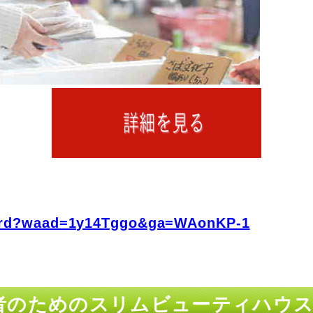
fo/rd?waad=1y14Tggo&ga=WAonKP-1
者のためのスリムビューティハウス