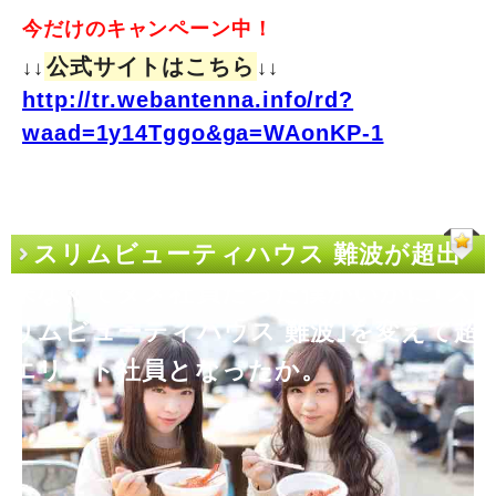
今だけのキャンペーン中！
公式サイトはこちら
↓↓
↓↓
http://tr.webantenna.info/rd?
waad=1y14Tggo&ga=WAonKP-1
スリムビューティハウス 難波が超出
来なくてダメ社員だった僕がいかに｢ス
リムビューティハウス 難波｣を変えて超
エリート社員となったか。